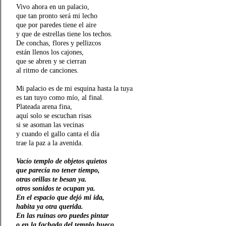
Vivo ahora en un palacio,
que tan pronto será mi lecho
que por paredes tiene el aire
y que de estrellas tiene los techos.
De conchas, flores y pellizcos
están llenos los cajones,
que se abren y se cierran
al ritmo de canciones.
Mi palacio es de mi esquina hasta la tuya
es tan tuyo como mío, al final.
Plateada arena fina,
aquí solo se escuchan risas
si se asoman las vecinas
y cuando el gallo canta el día
trae la paz a la avenida.
Vacío templo de objetos quietos
que parecía no tener tiempo,
otras orillas te besan ya.
otros sonidos te ocupan ya.
En el espacio que dejó mi ida,
habita ya otra querida.
En las ruinas oro puedes pintar
o en la fachada del templo hueco