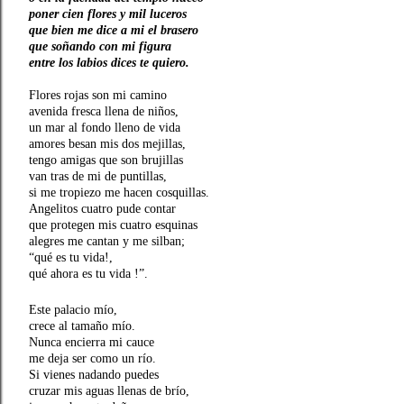
poner cien flores y mil luceros
que bien me dice a mi el brasero
que
soñando con mi figura
entre los labios dices t
e quiero.
Flores rojas son mi camino
avenida fresca llena de niños,
un mar al fondo lleno de vida
amores besan mis dos mejillas,
tengo amigas que son brujillas
van tras de mi de puntillas,
si me tropiezo me hacen cosquillas.
Angelitos cuatro pude contar
que protegen mis cuatro esquinas
alegres me cantan y me silban;
“qué es tu vida!,
qué ahora es tu vida !”.
Este palacio mío,
crece al tamaño mío.
Nunca encierra mi cauce
me deja ser como un río.
Si vienes nadando puedes
cruzar mis aguas llenas de brío,